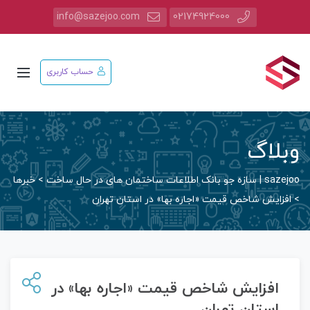
info@sazejoo.com
02174924000
حساب کاربری
وبلاگ
sazejoo | سازه جو بانک اطلاعات ساختمان های در حال ساخت
>
خبرها
>
افزایش شاخص قیمت «اجاره بها» در استان تهران
افزایش شاخص قیمت «اجاره بها» در
استان تهران