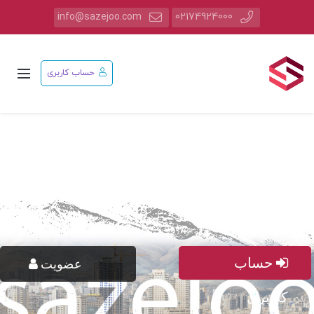
info@sazejoo.com
02174924000
حساب کاربری
حساب
عضویت
کاربری