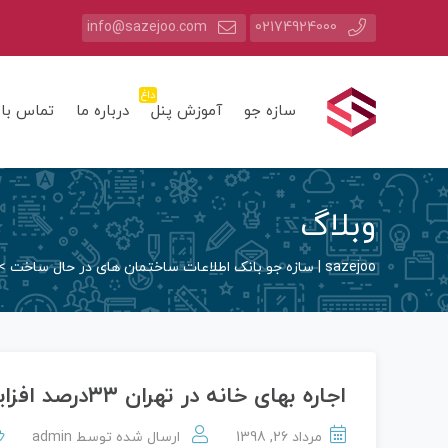
info@sazejoo.com
02174924000
داغ
سازه جو
آموزش پنل
درباره ما
تماس با 
وبلاگ
sazejoo | سازه جو بانک اطلاعات ساختمان های در حال ساخت
>
اجاره بهای خانه در تهران ۳۳درصد افزایش داشت
مرداد 26, 1398
ارسال شده توسط
admin