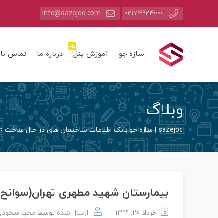
info@sazejoo.com
02174924000
داغ
سازه جو
آموزش پنل
درباره ما
تماس با 
وبلاگ
sazejoo | سازه جو بانک اطلاعات ساختمان های در حال ساخت
>
بیمارستان شهید مطهری تهران(سوانح
خرداد 20, 1399
ارسال شده توسط
محیا سجودی