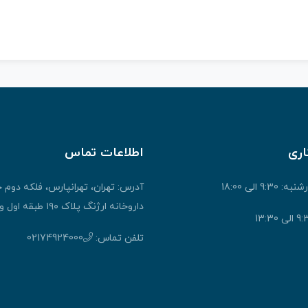
اری
اطلاعات تماس
9: الی 18:00
آدرس: تهران، تهرانپارس، فلکه دوم 
داروخانه ارژنگ پلاک ۱۹۰ طبقه اول واحد ۱
تلفن تماس:
02174924000