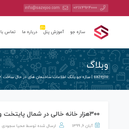
info@sazejoo.com
02174924000
داغ
سازه جو
آموزش پنل
درباره ما
تماس با 
وبلاگ
sazejoo | سازه جو بانک اطلاعات ساختمان های در حال ساخت
>
۳۰۰هزار خانه خالی در شمال پایتخت وجود دارد
آبان 6, 1399
ارسال شده توسط
محیا سجودی