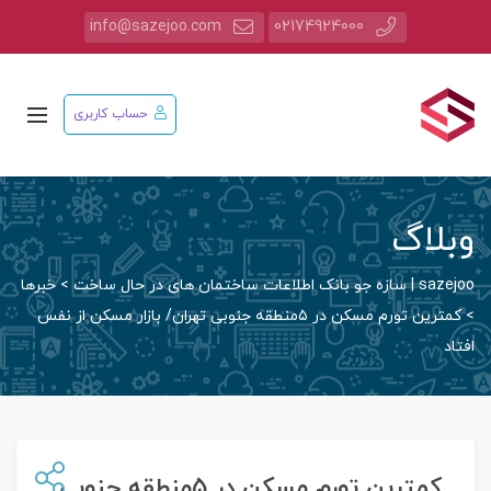
info@sazejoo.com
02174924000
حساب کاربری
وبلاگ
sazejoo | سازه جو بانک اطلاعات ساختمان های در حال ساخت
>
خبرها
>
کمترین تورم مسکن در ۵منطقه جنوبی تهران/ بازار مسکن از نفس
افتاد
کمترین تورم مسکن در ۵منطقه جنوبی