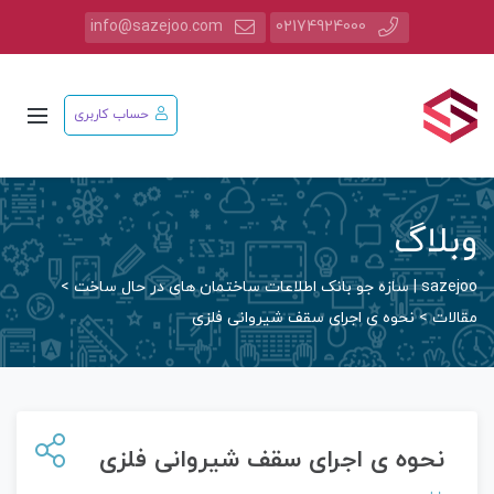
info@sazejoo.com
02174924000
حساب کاربری
وبلاگ
sazejoo | سازه جو بانک اطلاعات ساختمان های در حال ساخت
>
مقالات
>
نحوه ی اجرای سقف شیروانی فلزی
نحوه ی اجرای سقف شیروانی فلزی