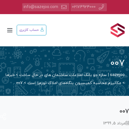
info@sazejoo.com
02174924000
حساب کاربری
00
saz | سازه جو بانک اطلاعات ساختمان های در حال ساخت
>
خبرها
مکانیزم محاسبه کمیسیون بنگاه‌های املاک تورم‌زا است
>
007
0
اد 5, 1399