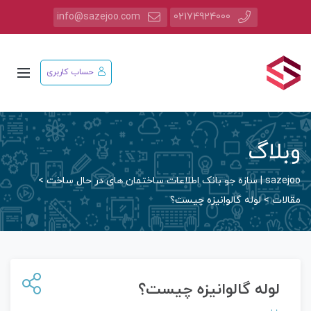
info@sazejoo.com
02174924000
حساب کاربری
وبلاگ
sazejoo | سازه جو بانک اطلاعات ساختمان های در حال ساخت
>
مقالات
>
لوله گالوانیزه چیست؟
لوله گالوانیزه چیست؟