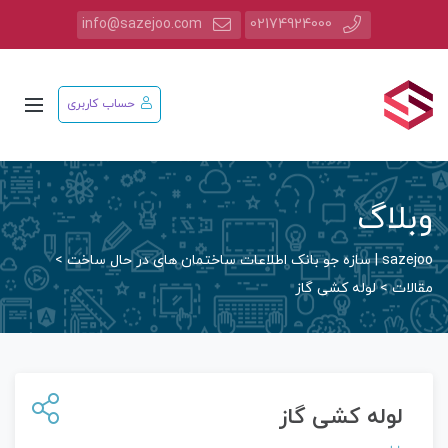
info@sazejoo.com
02174924000
حساب کاربری
وبلاگ
sazejoo | سازه جو بانک اطلاعات ساختمان های در حال ساخت
>
مقالات
>
لوله کشی گاز
لوله کشی گاز