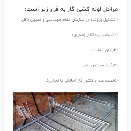
مراحل لوله کشی گاز به قرار زیر است:
۱٫تشکیل پرونده در سازمان نظام مهندسی و تعیین ناظر.
۲٫انتخاب پیمانکار (مجری)
۳٫پایان عملیات
۴٫تأیید مهندس ناظر.
۵٫نصب علم و کنتور گاز (خانگی یا تجاری).