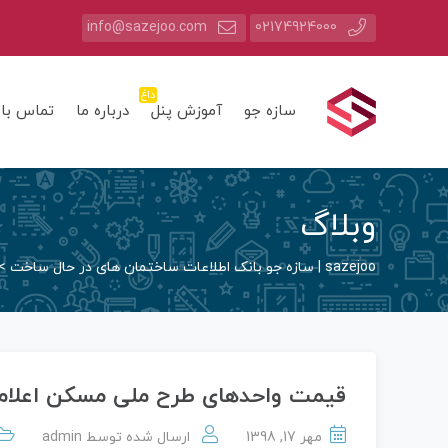
info@sazejoo.com
02174924000
داغ
سازه جو
آموزش پنل
درباره ما
تماس با 
وبلاگ
sazejoo | سازه جو بانک اطلاعات ساختمان های در حال ساخت
>
قیمت واحدهای طرح ملی مسکن اعلام
مهر 17, 1398
ارسال شده توسط
admin