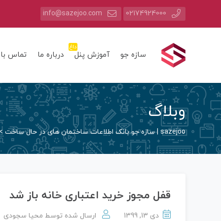
info@sazejoo.com
02174924000
داغ
سازه جو
آموزش پنل
درباره ما
تماس با 
وبلاگ
sazejoo | سازه جو بانک اطلاعات ساختمان های در حال ساخت
>
قفل مجوز خرید اعتباری خانه باز شد
دی 13, 1399
ارسال شده توسط
محیا سجودی