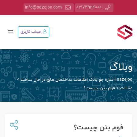
info@sazejoo.com
02174924000
حساب کاربری
وبلاگ
sazejoo | سازه جو بانک اطلاعات ساختمان های در حال ساخت
>
مقالات
>
فوم بتن چیست؟
فوم بتن چیست؟