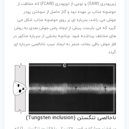
زیرپودری (SAW) و نوعی از توپودری (FCAW) که حفاظت از
حوضچه مذاب بر عهده دود و گاز حاصل از سوختن پودر
جوش می باشد، سرباره ای بر روی حوضچه مذاب شکل می
گیرد که می بایست پیش از ایجاد پاس جوش بعدی به روش
های مختلف برداشته شود. چنانچه بخشی از سرباره مذکور در
فلز جوش باقی بماند، منجر به ایجاد عیب ناخالصی سرباره ای
گردد.
ناخالصی تنگستن (Tungsten inclusion)
در فرایند جوشکاری قوس الکتریکی با الکترود تنگستنی () که