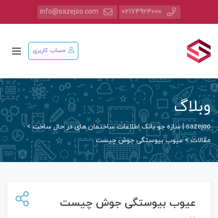
info@sazejoo.com
02174924000
حساب کاربری
وبلاگ
sazejoo | سازه جو بانک اطلاعات ساختمان های در حال ساخت
>
مقالات
>
عیوب بیوستگی جوش چیست
عیوب بیوستگی جوش چیست