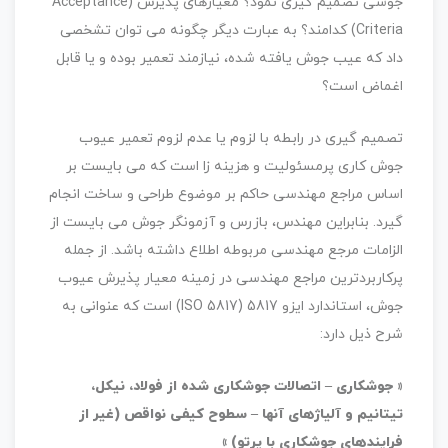
جوشی تصمیم گیری نمود؟ معیارهای پذیرش (Acceptance
Criteria) کدامند؟ به عبارت دیگر چگونه می توان تشخصی
داد که عیب جوش یافته شده، نیازمند تعمیر بوده و یا قابل
اغماض است؟
تصمیم گیری در رابطه با لزوم یا عدم لزوم تعمیر عیوب
جوش کاری پرمسئولیت و هزینه زا است که می بایست بر
اساس مراجع مهندسی حاکم بر موضوع طراحی و ساخت انجام
گیرد. بنابراین مهندس، بازرس و آزمونگر جوش می بایست از
الزامات مرجع مهندسی مربوطه اطلاع داشته باشد. از جمله
پرکاربردترین مراجع مهندسی در زمینه معیار پذیرش عیوب
جوش، استاندارد ایزو 5817 (ISO 5817) است که عنوانی به
شرح ذیل دارد:
« جوشکاری – اتصالات جوشکاری شده از فولاد، نیکل،
تیتانیم و آلیاژهای آنها – سطوح کیفی نواقص (غیر از
فرایندهای جوشکاری با پرتو) »