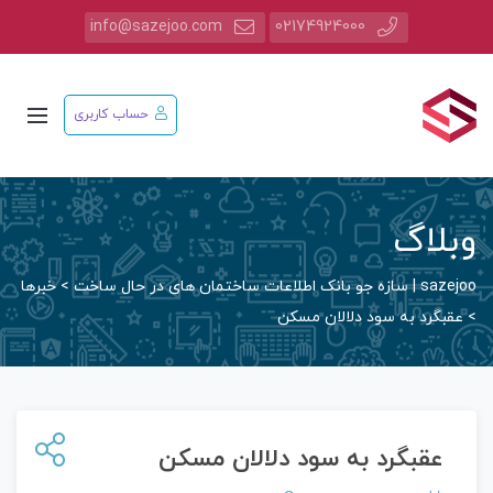
info@sazejoo.com
02174924000
حساب کاربری
وبلاگ
sazejoo | سازه جو بانک اطلاعات ساختمان های در حال ساخت
>
خبرها
>
عقبگرد به سود دلالان مسکن
عقبگرد به سود دلالان مسکن