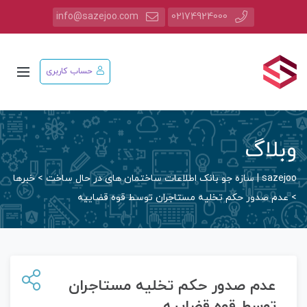
info@sazejoo.com
02174924000
حساب کاربری
وبلاگ
sazejoo | سازه جو بانک اطلاعات ساختمان های در حال ساخت
>
خبرها
>
عدم صدور حکم تخلیه مستاجران توسط قوه قضاییه
عدم صدور حکم تخلیه مستاجران
توسط قوه قضاییه