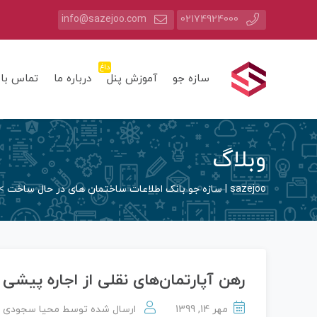
info@sazejoo.com
02174924000
داغ
سازه جو
آموزش پنل
درباره ما
تماس با 
وبلاگ
sazejoo | سازه جو بانک اطلاعات ساختمان های در حال ساخت
>
رهن آپارتمان‌های نقلی از اجاره پیشی
مهر 14, 1399
ارسال شده توسط
محیا سجودی