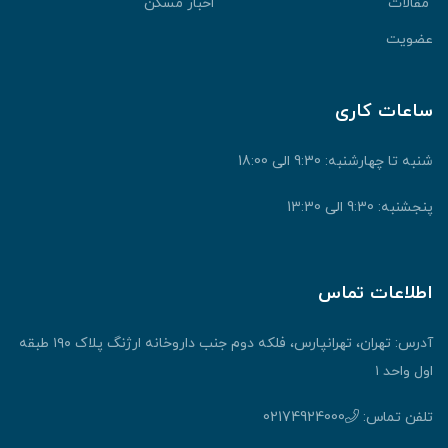
قالات
اخبار مسکن
ضویت
اعات کاری
نبه تا چهارشنبه: 9:30 الی 18:00
جشنبه: 9:30 الی 13:30
طلاعات تماس
آدرس: تهران، تهرانپارس، فلکه دوم جنب داروخانه ارژنگ پلاک ۱۹۰ طبقه
ول واحد ۱
لفن تماس:
02174924000