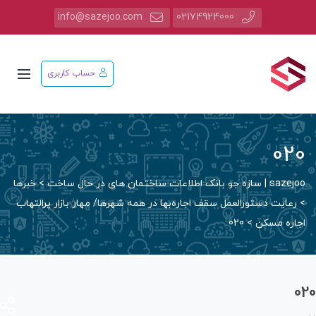
info@sazejoo.com
02174924000
حساب کاربری
02
saz | سازه جو بانک اطلاعات ساختمان های در حال ساخت
>
خبرها
رعایت دستورالعمل سقف اجاره‌بها در همه شهرها/ مهار بازار پرالتهاب
جاره مسکن
>
020
0