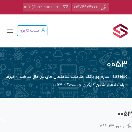
info@sazejoo.com
02174924000
حساب کاربری
005
saz | سازه جو بانک اطلاعات ساختمان های در حال ساخت
>
خبرها
راه خانه‌دار شدن کارگران چیست؟
>
0053
00
ریور 23, 1399