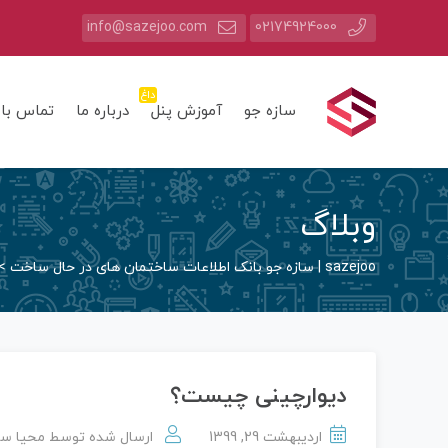
info@sazejoo.com
02174924000
داغ
سازه جو
آموزش پنل
درباره ما
تماس با 
وبلاگ
sazejoo | سازه جو بانک اطلاعات ساختمان های در حال ساخت
>
دیوارچینی چیست؟
اردیبهشت 29, 1399
ارسال شده توسط
محیا س