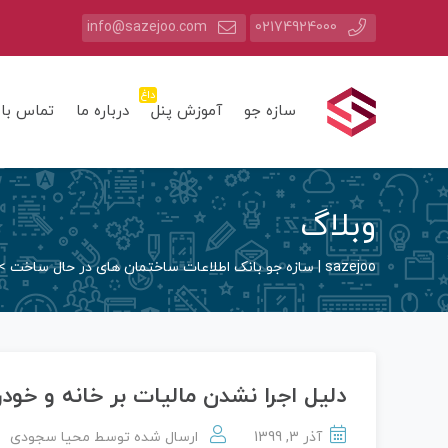
info@sazejoo.com
02174924000
داغ
سازه جو
آموزش پنل
درباره ما
تماس با 
وبلاگ
sazejoo | سازه جو بانک اطلاعات ساختمان های در حال ساخت
>
دلیل اجرا نشدن مالیات بر خانه و خ
آذر 3, 1399
ارسال شده توسط
محیا سجودی