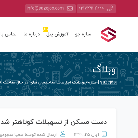
info@sazejoo.com
02174924000
داغ
سازه جو
آموزش پنل
درباره ما
تماس با 
وبلاگ
sazejoo | سازه جو بانک اطلاعات ساختمان های در حال ساخت
>
دست مسکن از تسهیلات کوتاهتر شد
آبان 25, 1399
ارسال شده توسط
محیا سجودی