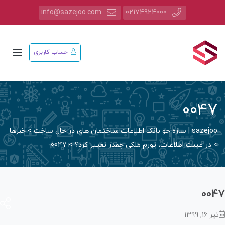
info@sazejoo.com
02174924000
حساب کاربری
004
saz | سازه جو بانک اطلاعات ساختمان های در حال ساخت
>
خبرها
در غیبت اطلاعات، تورم ملکی چقدر تغییر کرد؟
>
0047
00
16, 1399