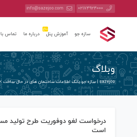
info@sazejoo.com
02174924000
داغ
سازه جو
آموزش پنل
درباره ما
تماس با 
وبلاگ
sazejoo | سازه جو بانک اطلاعات ساختمان های در حال ساخت
>
درخواست لغو دوفوریت طرح تولید مسک
است