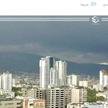
دی
خبرها