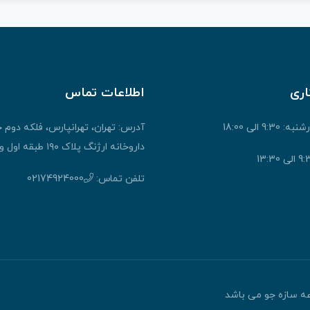
اری
اطلاعات تماس
9: الی 18:00
آدرس: تهران، تهرانپارس، فلکه دوم 
داروخانه ارژنگ پلاک ۱۹۰ طبقه اول واحد ۱
تلفن تماس:
02174924000