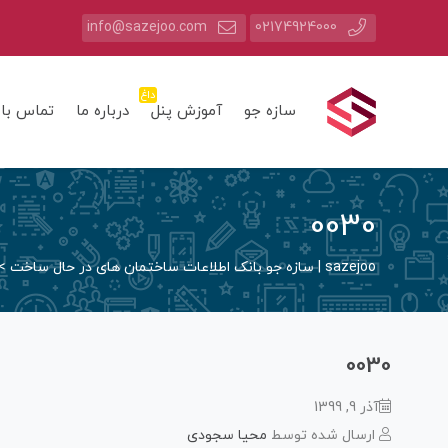
info@sazejoo.com
02174924000
داغ
سازه جو
آموزش پنل
درباره ما
تماس با 
0030
sazejoo | سازه جو بانک اطلاعات ساختمان های در حال ساخت
>
0030
آذر 9, 1399
ارسال شده توسط
محیا سجودی