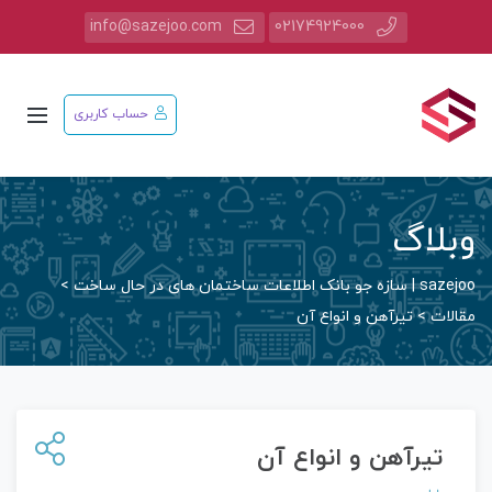
info@sazejoo.com
02174924000
حساب کاربری
وبلاگ
sazejoo | سازه جو بانک اطلاعات ساختمان های در حال ساخت
>
مقالات
>
تیرآهن و انواع آن
تیرآهن و انواع آن