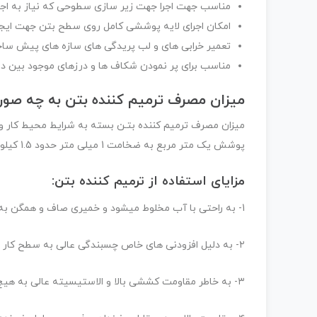
مناسب جهت اجرا جهت زیر سازی سطوحی که نیاز به اج
امکان اجرای لایه پوششی کامل روی سطح بتن جهت ایجا
تعمیر خرابی های و لب پریدگی های سازه های پیش سا
مناسب برای پر نمودن شکاف ها و درزهای موجود بین د
میزان مصرف ترمیم کننده بتن به چه صو
میزان مصرف ترمیم کننده بتـن بسته به شرایط محیط کار و
پوشش یک متر مربع به ضخامت 1 میلی متر حدود 1.5 کیلو گرم ترمیم کننده مورد نیاز می باشد.
مزایای استفاده از ترمیم کننده بتن:
1- به راحتی با آب مخلوط میشود و خمیری صاف و همگن به دست می آید.
۲- به دلیل افزودنی های خاص چسبندگی عالی به سطح کار داشته و نیاز به مواد کمکی ندارد.
۳- به خاطر مقاومت کششی بالا و الاستیسیته عالی به هیچ وجه دچار جمع شدگی و ترک خوردگی نمی شود.