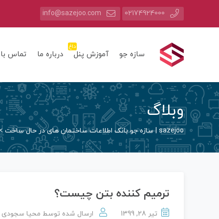
info@sazejoo.com
02174924000
داغ
سازه جو
آموزش پنل
درباره ما
تماس با 
وبلاگ
sazejoo | سازه جو بانک اطلاعات ساختمان های در حال ساخت
>
ترمیم کننده بتن چیست؟
تیر 28, 1399
ارسال شده توسط
محیا سجودی