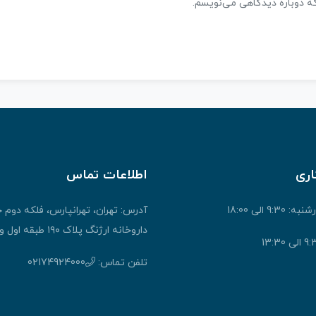
که دوباره دیدگاهی می‌نویسم.
اری
اطلاعات تماس
9: الی 18:00
آدرس: تهران، تهرانپارس، فلکه دوم 
داروخانه ارژنگ پلاک ۱۹۰ طبقه اول واحد ۱
تلفن تماس:
02174924000