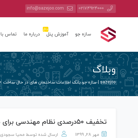
info@sazejoo.com
02174924000
داغ
سازه جو
آموزش پنل
درباره ما
تماس با 
وبلاگ
sazejoo | سازه جو بانک اطلاعات ساختمان های در حال ساخت
>
تخفیف ۵۰درصدی نظام مهندسی برای مسکن ملی
مهر 28, 1399
ارسال شده توسط
محیا سجودی