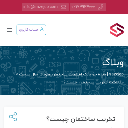
info@sazejoo.com
02174924000
حساب کاربری
وبلاگ
sazejoo | سازه جو بانک اطلاعات ساختمان های در حال ساخت
>
مقالات
>
تخریب ساختمان چیست؟
تخریب ساختمان چیست؟