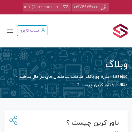
info@sazejoo.com
02174924000
حساب کاربری
وبلاگ
sazejoo | سازه جو بانک اطلاعات ساختمان های در حال ساخت
>
مقالات
>
تاور کرین چیست ؟
تاور کرین چیست ؟