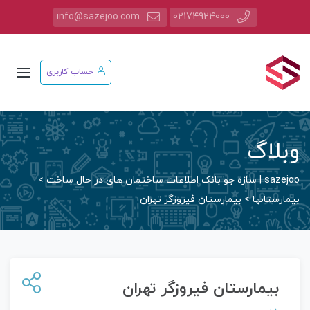
info@sazejoo.com
02174924000
حساب کاربری
وبلاگ
sazejoo | سازه جو بانک اطلاعات ساختمان های در حال ساخت
>
بیمارستانها
>
بیمارستان فیروزگر تهران
بیمارستان فیروزگر تهران