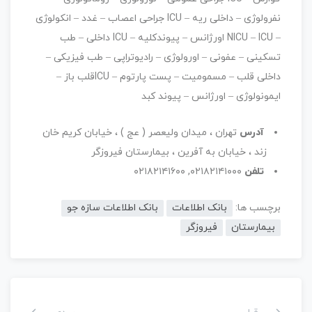
نفرولوژی – داخلی ریه – ICU جراحی اعصاب – غدد – انکولوژی
– NICU – ICU اورژانس – پیوندکلیه – ICU داخلی – طب
تسکینی – عفونی – اورولوژی – رادیوتراپی – طب فیزیکی –
داخلی قلب – مسمومیت – پست پارتوم – ICUقلب باز –
ایمونولوژی – اورژانس – پیوند کبد
آدرس
تهران ، میدان ولیعصر ( عج ) ، خیابان کریم خان
زند ، خیابان به آفرین ، بیمارستان فیروزگر
تلفن
۰۲۱۸۲۱۴۱۰۰۰, ۰۲۱۸۲۱۴۱۶۰۰
برچسب ها:
بانک اطلاعات
بانک اطلاعات سازه جو
بیمارستان
فیروزگر