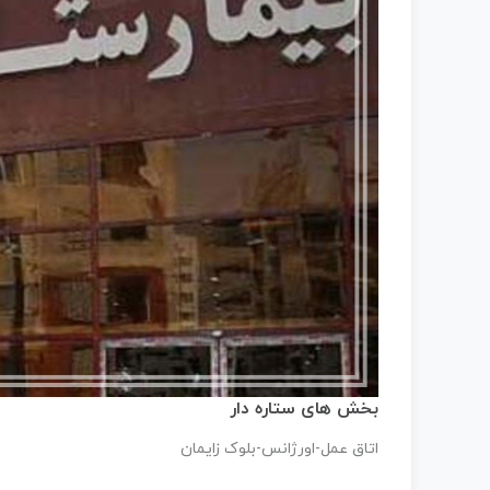
بخش های ستاره دار
اتاق عمل-اورژانس-بلوک زایمان