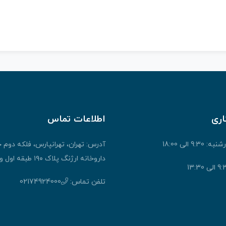
اری
اطلاعات تماس
9: الی 18:00
آدرس: تهران، تهرانپارس، فلکه دوم 
داروخانه ارژنگ پلاک ۱۹۰ طبقه اول واحد ۱
تلفن تماس:
02174924000