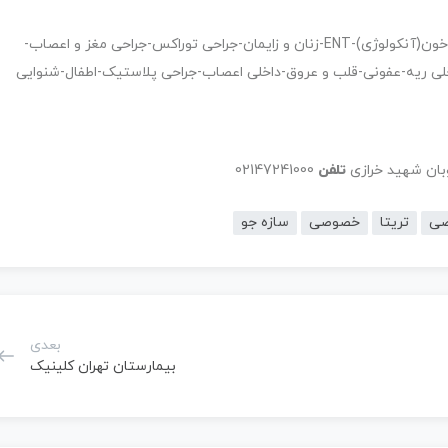
روانشناسی-داخلی-جراحی عمومی-ارتوپدی-نفرولوژی-داخلی خون(آنکولوژی)-ENT-زنان و زایمان-جراحی توراکس-جراحی مغز و اعصاب-
لی ریه-عفونی-قلب و عروق-داخلی اعصاب-جراحی پلاستیک-اطفال-شنوایی
توبان شهید خرازی
تلفن
02147241000
ی
تریتا
خصوصی
سازه جو
بعدی
بیمارستان تهران کلینیک