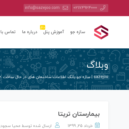
info@sazejoo.com
02174924000
داغ
سازه جو
آموزش پنل
درباره ما
تماس با 
وبلاگ
sazejoo | سازه جو بانک اطلاعات ساختمان های در حال ساخت
>
بیمارستان تریتا
خرداد 25, 1399
ارسال شده توسط
محیا سجود