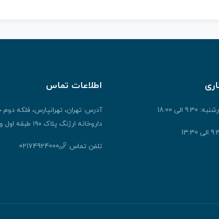
اری
اطلاعات تماس
9: الی 18:00
آدرس: تهران، تهرانپارس، فلکه دوم 
داروخانه ارژنگ پلاک ۱۹۰ طبقه اول واحد ۱
تلفن تماس:
02174924000