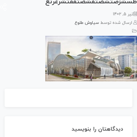
شزصثشصثفشصثفقثشرغرثغ
 5, 1402
رسال شده توسط
سیاوش طلوع
دیدگاهتان را بنویسید