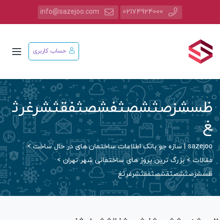
info@sazejoo.com
02174924000
حساب کاربری
سشزصثشصثفشصثفقثشرغرث
saz | سازه جو بانک اطلاعات ساختمان های در حال ساخت
>
قالات
>
بزرگ ترین پروژ های ساختمانی شهر تهران
>
سشزصثشصثفشصثفقثشرغرثغ