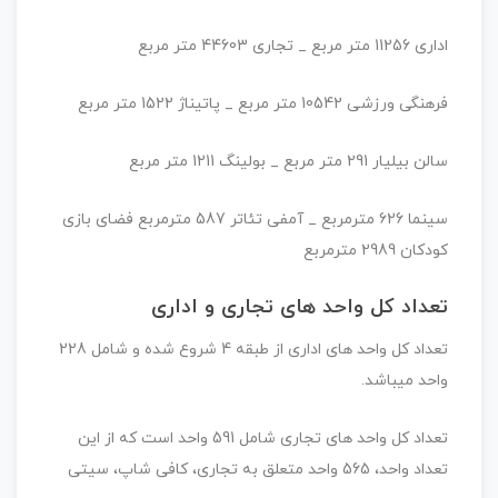
اداری 11256 متر مربع _ تجاری 44603 متر مربع
فرهنگی ورزشی 10542 متر مربع _ پاتیناژ 1522 متر مربع
سالن بیلیار 291 متر مربع _ بولینگ 1211 متر مربع
سینما 626 مترمربع _ آمفی تئاتر 587 مترمربع فضای بازی
کودکان 2989 مترمربع
تعداد کل واحد های تجاری و اداری
تعداد کل واحد های اداری از طبقه 4 شروع شده و شامل 228
واحد میباشد.
تعداد کل واحد های تجاری شامل 591 واحد است که از این
تعداد واحد، 565 واحد متعلق به تجاری، کافی شاپ، سیتی