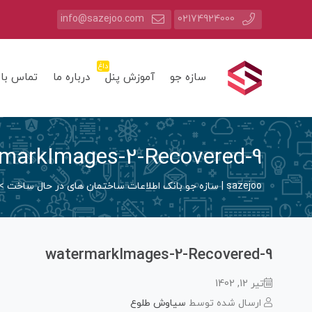
info@sazejoo.com
02174924000
داغ
سازه جو
آموزش پنل
درباره ما
تماس با 
markImages-2-Recovered-9
sazejoo | سازه جو بانک اطلاعات ساختمان های در حال ساخت
>
watermarkImages-2-Recovered-9
تیر 12, 1402
ارسال شده توسط
سیاوش طلوع