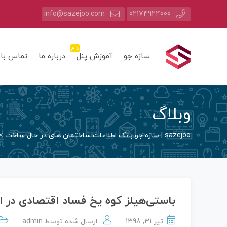
info@sazejoo.com
02174924000
داغ
سازه جو
آموزش پنل
درباره ما
تماس با 
وبلاگ
sazejoo | سازه جو بانک اطلاعات ساختمان های در حال ساخت
>
باستی‌هیلز کوه یخ فساد اقتصادی در ای
تیر 31, 1398
ارسال شده توسط
admin