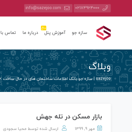
info@sazejoo.com
02174924000
داغ
سازه جو
آموزش پنل
درباره ما
تماس با 
وبلاگ
sazejoo | سازه جو بانک اطلاعات ساختمان های در حال ساخت
>
بازار مسکن در تله جهش
مهر 9, 1399
ارسال شده توسط
محیا سجودی