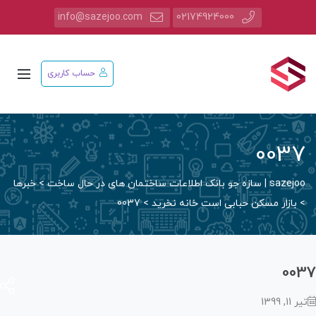
info@sazejoo.com
02174924000
حساب کاربری
003
saz | سازه جو بانک اطلاعات ساختمان های در حال ساخت
>
خبرها
بازار مسکن حبابی است خانه نخرید
>
0037
00
11, 1399