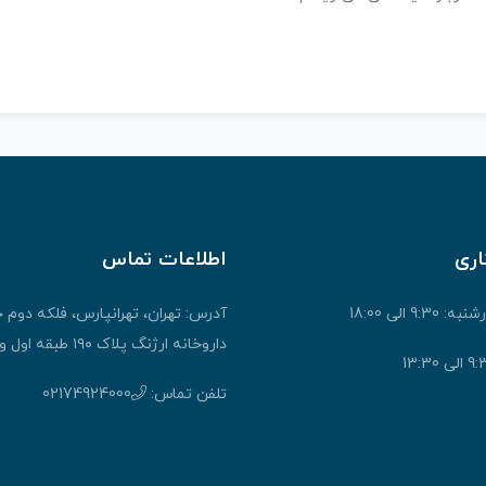
اری
اطلاعات تماس
9: الی 18:00
آدرس: تهران، تهرانپارس، فلکه دوم 
داروخانه ارژنگ پلاک ۱۹۰ طبقه اول واحد ۱
تلفن تماس:
02174924000