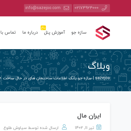
info@sazejoo.com
02174924000
داغ
سازه جو
آموزش پنل
درباره ما
تماس با 
وبلاگ
sazejoo | سازه جو بانک اطلاعات ساختمان های در حال ساخت
>
ایران مال
تیر 11, 1402
ارسال شده توسط
سیاوش طلوع