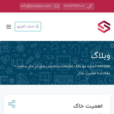
info@sazejoo.com
02174924000
حساب کاربری
وبلاگ
sazejoo | سازه جو بانک اطلاعات ساختمان های در حال ساخت
>
مقالات
>
اهمیت خاک
اهمیت خاک