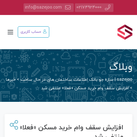
info@sazejoo.com
02174924000
حساب کاربری
وبلاگ
sazejoo | سازه جو بانک اطلاعات ساختمان های در حال ساخت
>
خبرها
>
افزایش سقف وام خرید مسکن «فعلا» منتفی شد
افزایش سقف وام خرید مسکن «فعلا»
منتفی شد