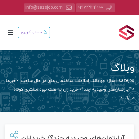
info@sazejoo.com
02174924000
حساب کاربری
وبلاگ
sazejoo | سازه جو بانک اطلاعات ساختمان های در حال ساخت
>
خبرها
>
آپارتمان‌های وحیدیه چند؟/ خریداران به علت نبود مشتری کوتاه
می‌آیند
آپارتمان‌های وحیدیه چند؟/ خریداران