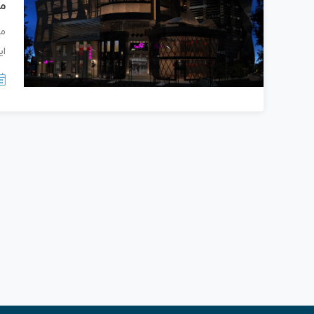
مر
مر
ایر