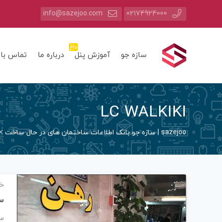
info@sazejoo.com
02174924000
داغ
سازه جو
آموزش پنل
درباره ما
تماس با 
LC WALKIKI
sazejoo | سازه جو بانک اطلاعات ساختمان های در حال ساخت
>
خب
س
سب