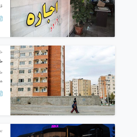
ق
خب
خب
هز
بر