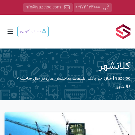
info@sazejoo.com
02174924000
حساب کاربری
کلانشهر
sazejoo | سازه جو بانک اطلاعات ساختمان های در حال ساخت
>
کلانشهر