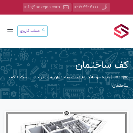
info@sazejoo.com
02174924000
حساب کاربری
کف ساختمان
sazejoo | سازه جو بانک اطلاعات ساختمان های در حال ساخت
>
کف
ساختمان