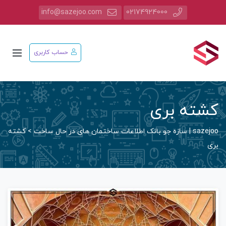
info@sazejoo.com
02174924000
حساب کاربری
کشته بری
sazejoo | سازه جو بانک اطلاعات ساختمان های در حال ساخت
>
کشته
بری