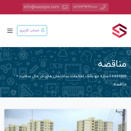
info@sazejoo.com
02174924000
حساب کاربری
مناقصه
sazejoo | سازه جو بانک اطلاعات ساختمان های در حال ساخت
>
مناقصه