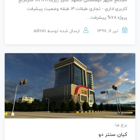
مجتمع سپهر کوهسنگی مشهد: متراژ زیربنا:۱۸،۹۷۸ مترمربع
کاربری:اداری - تجاری طبقات:۱۴ طبقه وضعیت پیشرفت
پروژه:۷۸% پیشرفت…
تیر 11, 1398
ارسال شده توسط
admin
برج ها
کیان سنتر دو