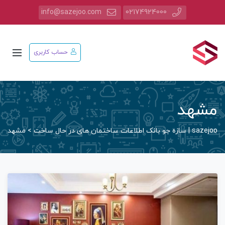
info@sazejoo.com
02174924000
حساب کاربری
مشهد
sazejoo | سازه جو بانک اطلاعات ساختمان های در حال ساخت
>
مشهد